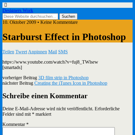
Designers Work
10. Oktober 2009 • Keine Kommentare
Starburst Effect in Photoshop
Teilen
Tweet
Anpinnen
Mail
SMS
httpv://www.youtube.com/watch?v=fuj8_TWlsew
[smartads]
vorheriger Beitrag
3D film strip in Photoshop
nächster Beitrag
Creating the iTunes Icon in Photoshop
Schreibe einen Kommentar
Deine E-Mail-Adresse wird nicht veröffentlicht.
Erforderliche
Felder sind mit
*
markiert
Kommentar
*