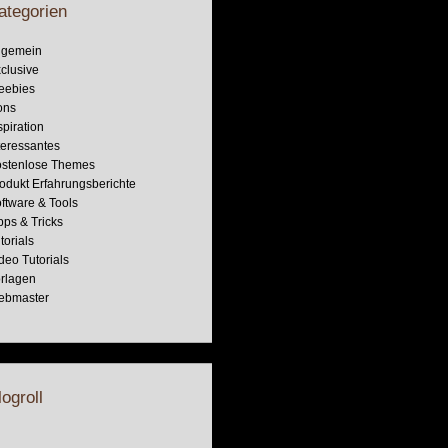
ategorien
lgemein
clusive
eebies
ons
spiration
teressantes
stenlose Themes
odukt Erfahrungsberichte
ftware & Tools
pps & Tricks
torials
deo Tutorials
rlagen
ebmaster
logroll