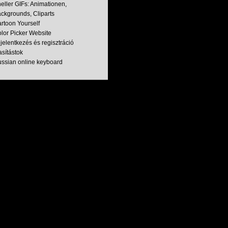
eller GIFs: Animationen,
ckgrounds, Cliparts
rtoon Yourself
lor Picker Website
jelentkezés és regisztráció
asítástok
ssian online keyboard