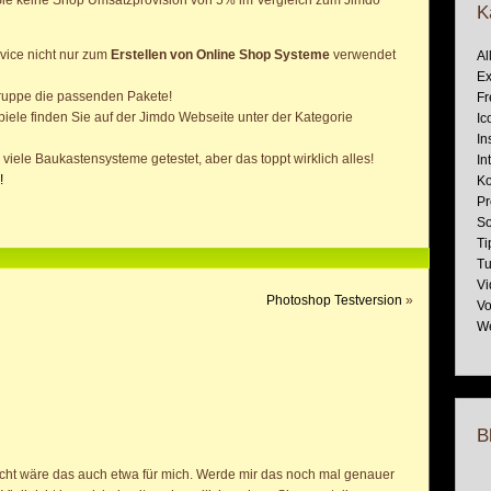
K
vice nicht nur zum
Erstellen von Online Shop Systeme
verwendet
Al
Ex
lgruppe die passenden Pakete!
Fr
ele finden Sie auf der Jimdo Webseite unter der Kategorie
Ic
In
viele Baukastensysteme getestet, aber das toppt wirklich alles!
In
!
Ko
Pr
So
Ti
Tu
Vi
Photoshop Testversion
»
Vo
W
B
leicht wäre das auch etwa für mich. Werde mir das noch mal genauer