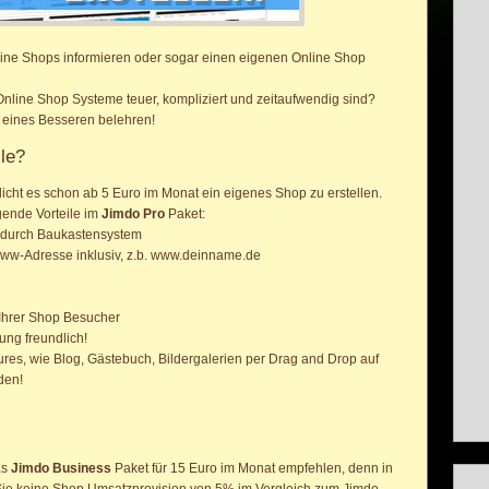
line Shops informieren oder sogar einen eigenen Online Shop
Online Shop Systeme teuer, kompliziert und zeitaufwendig sind?
 eines Besseren belehren!
ile?
icht es schon ab 5 Euro im Monat ein eigenes Shop zu erstellen.
lgende Vorteile im
Jimdo Pro
Paket:
g durch Baukastensystem
ww-Adresse inklusiv, z.b. www.deinname.de
 Ihrer Shop Besucher
ng freundlich!
ures, wie Blog, Gästebuch, Bildergalerien per Drag and Drop auf
den!
as
Jimdo Business
Paket für 15 Euro im Monat empfehlen, denn in
ie keine Shop Umsatzprovision von 5% im Vergleich zum Jimdo