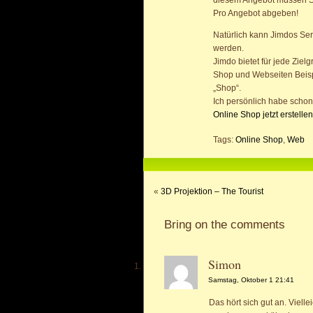
Pro Angebot abgeben!
Natürlich kann Jimdos Ser
werden.
Jimdo bietet für jede Zie
Shop und Webseiten Beispi
„Shop“.
Ich persönlich habe schon 
Online Shop jetzt erstellen
Tags:
Online Shop
,
Web
«
3D Projektion – The Tourist
Bring on the comments
Simon
Samstag, Oktober 1 21:41
Das hört sich gut an. Viel