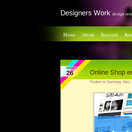
Designers Work
design res
Home
About
Tutorials
Kon
MÄRZ
Online Shop er
26
Posted on
Samstag, März 