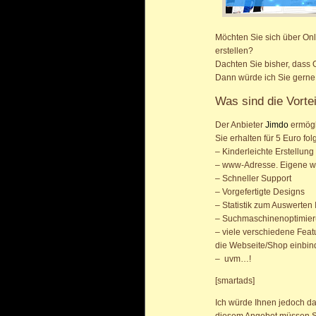
Möchten Sie sich über On
erstellen?
Dachten Sie bisher, dass 
Dann würde ich Sie gerne
Was sind die Vorte
Der Anbieter
Jimdo
ermögl
Sie erhalten für 5 Euro fo
– Kinderleichte Erstellun
– www-Adresse. Eigene w
– Schneller Support
– Vorgefertigte Designs
– Statistik zum Auswerten
– Suchmaschinenoptimieru
– viele verschiedene Feat
die Webseite/Shop einbin
– uvm…!
[smartads]
Ich würde Ihnen jedoch d
diesem Angebot müssen S