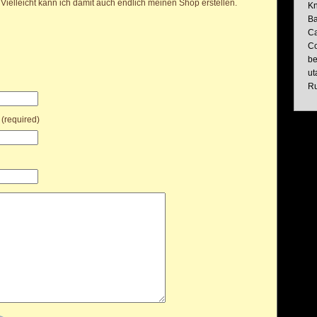
ielleicht kann ich damit auch endlich meinen Shop erstellen.
Kn
Ba
Ca
Co
be
ut
Ru
 (required)