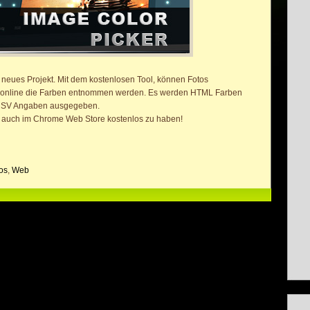
n neues Projekt. Mit dem kostenlosen Tool, können Fotos
online die Farben entnommen werden. Es werden HTML Farben
HSV Angaben ausgegeben.
n auch im Chrome Web Store kostenlos zu haben!
os
,
Web