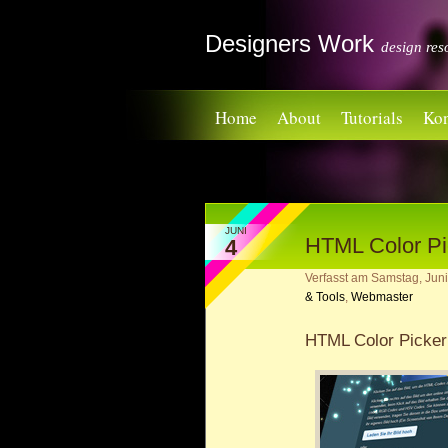
Designers Work
design res
Home
About
Tutorials
Kon
JUNI
HTML Color Pi
4
Verfasst am
Samstag, Juni
& Tools
,
Webmaster
HTML Color Picker