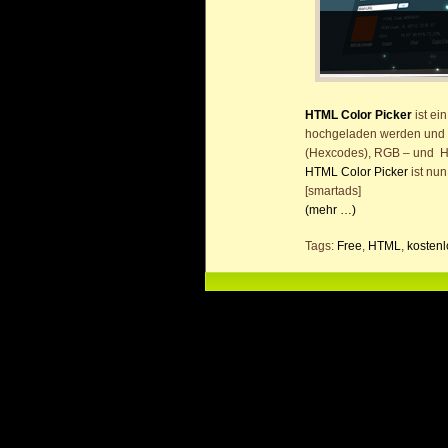
HTML Color Picker
ist ei
hochgeladen werden und 
(Hexcodes), RGB – und 
HTML Color Picker
ist nu
[smartads]
(mehr …)
Tags:
Free
,
HTML
,
kostenl