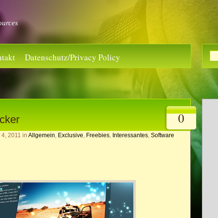
ources
takt
Datenschutz/Privacy Policy
0
cker
 4, 2011
in
Allgemein
,
Exclusive
,
Freebies
,
Interessantes
,
Software