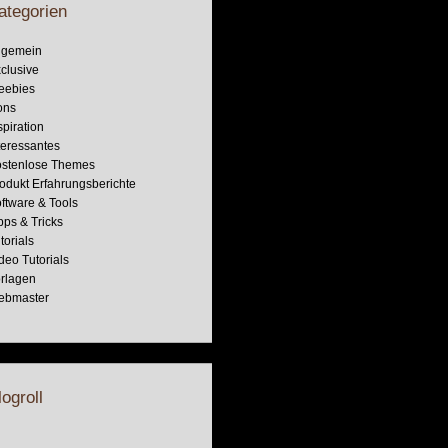
ategorien
lgemein
clusive
eebies
ons
spiration
teressantes
stenlose Themes
odukt Erfahrungsberichte
ftware & Tools
pps & Tricks
torials
deo Tutorials
rlagen
ebmaster
logroll