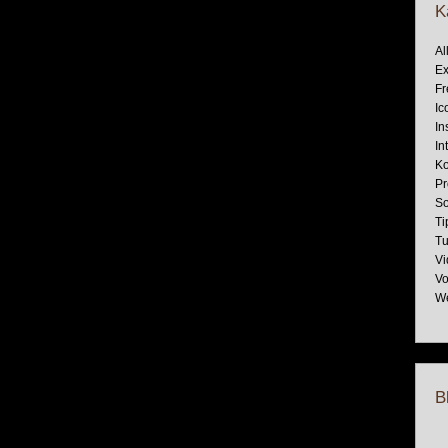
K
Al
Ex
Fr
Ic
In
In
Ko
Pr
So
Ti
Tu
Vi
Vo
W
B