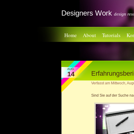
Designers Work
design res
Home
About
Tutorials
Kon
AUG.
Erfahrungsbe
14
Verfasst am
Mittwoch, Aug
Sind Sie auf der Suche n