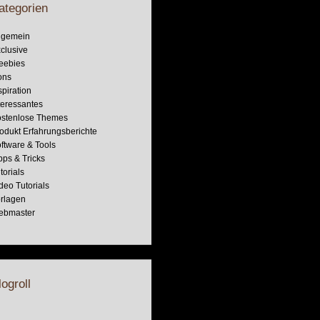
ategorien
lgemein
clusive
eebies
ons
spiration
teressantes
stenlose Themes
odukt Erfahrungsberichte
ftware & Tools
pps & Tricks
torials
deo Tutorials
rlagen
ebmaster
logroll