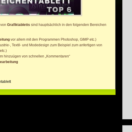
 von
Grafiktabletts
sind hauptsächlich in den folgenden Bereichen
eitung
vor allem mit den Programmen Photoshop, GIMP etc.)
dustrie-, Textil- und Modedesign zum Beispiel zum anfertigen von
etc.)
m hinzuügen von schnellen „Kommentaren“
bearbeitung
tablett