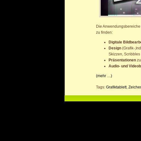
Die Anwendungsbereiche
zu finden:
Digitale Bildbearb
Design
(Grafik-,In
Skizzen, Scribbles 
Präsentationen
zu
Audio- und Video
(mehr …)
Tags:
Grafiktablett
,
Zeichen