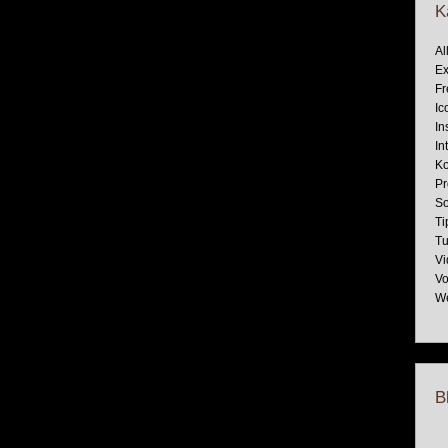
K
Al
Ex
Fr
Ic
In
In
Ko
Pr
So
Ti
Tu
Vi
Vo
W
B