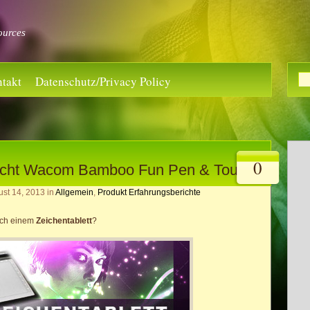
ources
takt
Datenschutz/Privacy Policy
0
richt Wacom Bamboo Fun Pen & Touch
ust 14, 2013
in
Allgemein
,
Produkt Erfahrungsberichte
ach einem
Zeichentablett
?