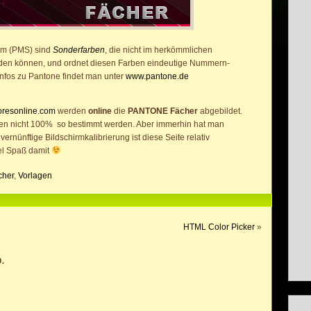
m (PMS) sind
Sonderfarben
, die nicht im herkömmlichen
rden können, und ordnet diesen Farben eindeutige Nummern-
nfos zu Pantone findet man unter
www.pantone.de
oresonline.com
werden
online
die
PANTONE Fächer
abgebildet.
ben nicht 100% so bestimmt werden. Aber immerhin hat man
ernünftige Bildschirmkalibrierung ist diese Seite relativ
el Spaß damit
cher
,
Vorlagen
HTML Color Picker
»
.