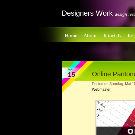
Designers Work
design res
Home
About
Tutorials
Kon
MAI
Online Panton
15
Posted on
Sonntag, Mai 1
Webmaster