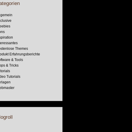
ategorien
lgemein
clusive
eebies
ons
spiration
teressantes
stenlose Themes
odukt Erfahrungsberichte
ftware & Tools
pps & Tricks
torials
deo Tutorials
rlagen
ebmaster
logroll