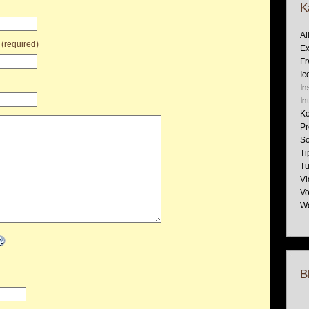
K
Al
 (required)
Ex
Fr
Ic
In
In
Ko
Pr
So
Ti
Tu
Vi
Vo
W
B