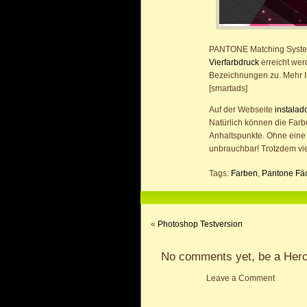
PANTONE Matching Syste
Vierfarbdruck
erreicht we
Bezeichnungen zu. Mehr I
[smartads]
Auf der Webseite
instalad
Natürlich können die Far
Anhaltspunkte. Ohne eine v
unbrauchbar! Trotzdem vi
Tags:
Farben
,
Pantone Fä
«
Photoshop Testversion
No comments yet, be a Hero
Leave a Comment