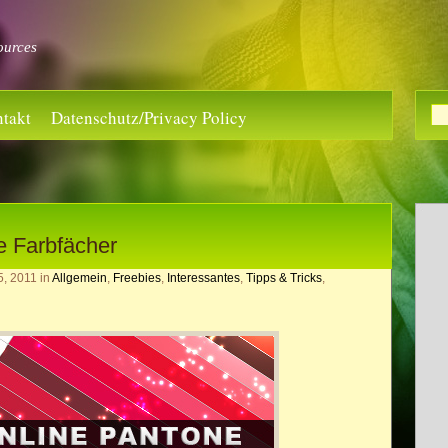
ources
takt
Datenschutz/Privacy Policy
e Farbfächer
5, 2011
in
Allgemein
,
Freebies
,
Interessantes
,
Tipps & Tricks
,