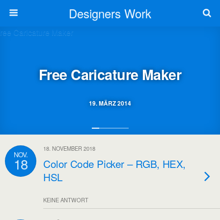
Designers Work
Free Caricature Maker
19. MÄRZ 2014
18. NOVEMBER 2018
NOV.
18
Color Code Picker – RGB, HEX,
HSL
KEINE ANTWORT